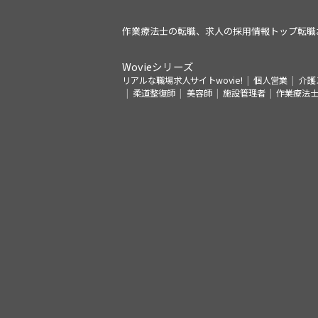
作業療法士の転職、求人の採用情報トップ
転職
Wovieシリーズ
リアルな職場求人サイトwovie!
個人営業
介護
柔道整復師
美容師
施設管理者
作業療法