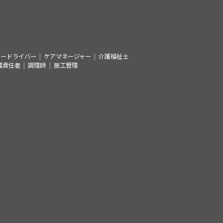
シードライバー
ケアマネージャー
介護福祉士
理責任者
調理師
施工管理