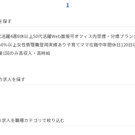
1
を探す
代活躍
4週8休以上
50代活躍
Web面接可
オフィス内禁煙・分煙
ブラン
50％以上
女性管理職登用実績あり
子育てママ在籍中
年間休日120日
接1回のみ
高収入・高時給
の求人を探す
の求人を職種カテゴリで絞り込む