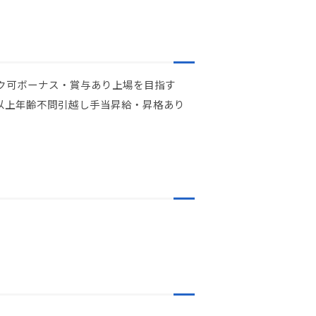
ク可
ボーナス・賞与あり
上場を目指す
以上
年齢不問
引越し手当
昇給・昇格あり