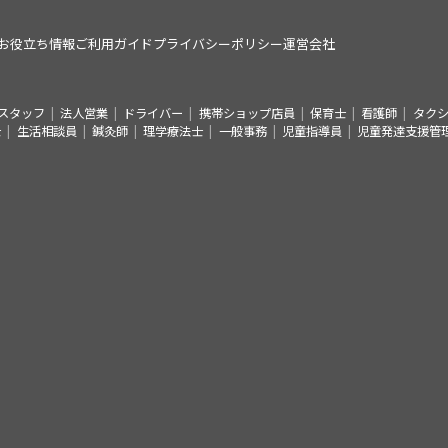
お役立ち情報
ご利用ガイド
プライバシーポリシー
運営会社
スタッフ
法人営業
ドライバー
携帯ショップ店員
保育士
看護師
タク
士
生活相談員
鍼灸師
理学療法士
一般事務
児童指導員
児童発達支援管