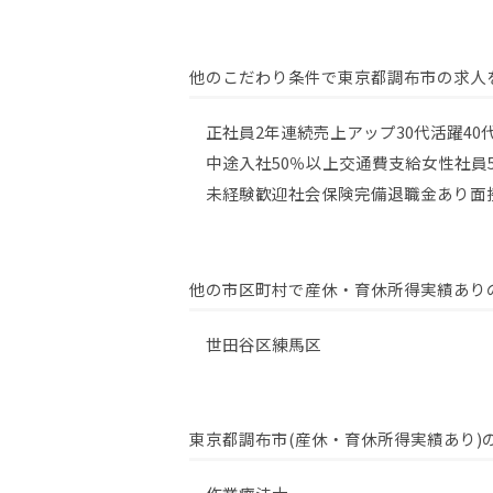
他のこだわり条件で東京都調布市の求人
正社員
2年連続売上アップ
30代活躍
40
中途入社50％以上
交通費支給
女性社員
未経験歓迎
社会保険完備
退職金あり
面
他の市区町村で産休・育休所得実績あり
世田谷区
練馬区
東京都調布市(産休・育休所得実績あり)