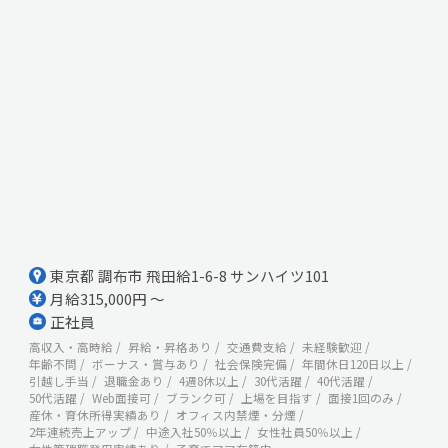
東京都 調布市 飛田給1-6-8 サンハイツ101
月給315,000円 ～
正社員
高収入・高時給
昇給・昇格あり
交通費支給
未経験歓迎
年齢不問
ボーナス・賞与あり
社会保険完備
年間休日120日以上
引越し手当
退職金あり
4週8休以上
30代活躍
40代活躍
50代活躍
Web面接可
ブランク可
上場を目指す
面接1回のみ
産休・育休所得実績あり
オフィス内禁煙・分煙
2年連続売上アップ
中途入社50％以上
女性社員50％以上