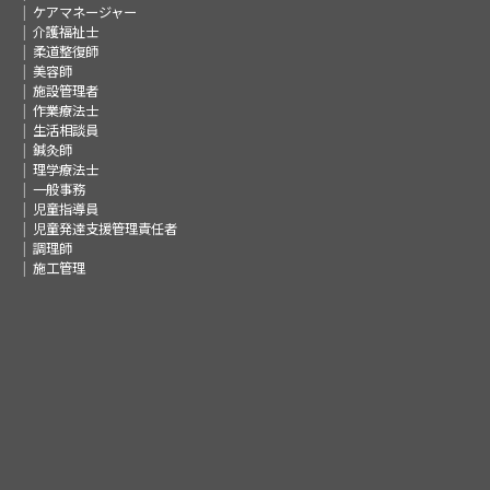
ケアマネージャー
介護福祉士
柔道整復師
美容師
施設管理者
作業療法士
生活相談員
鍼灸師
理学療法士
一般事務
児童指導員
児童発達支援管理責任者
調理師
施工管理