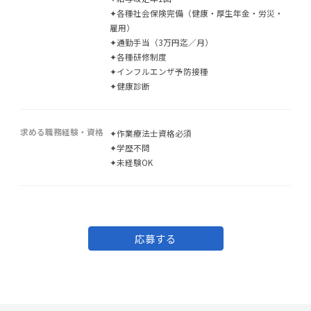
✦各種社会保険完備（健康・厚生年金・労災・
雇用）
✦通勤手当（3万円迄／月）
✦各種研修制度
✦インフルエンザ予防接種
✦健康診断
求める職務経験・資格
✦作業療法士資格必須
✦学歴不問
✦未経験OK
応募する