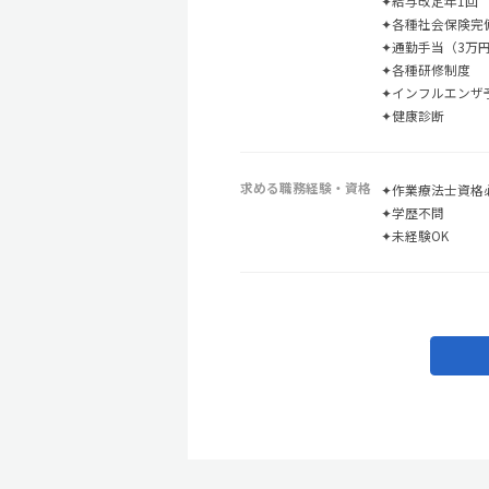
✦給与改定年1回
✦各種社会保険完
✦通勤手当（3万
✦各種研修制度
✦インフルエンザ
✦健康診断
求める職務経験・資格
✦作業療法士資格
✦学歴不問
✦未経験OK