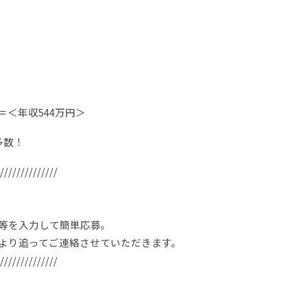
＜年収544万円＞
職員も多数！
//////////////
等を入力して簡単応募。
より追ってご連絡させていただきます。
//////////////