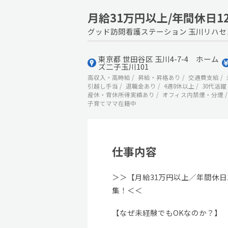
月給31万円以上/年間休日1
グッド訪問看護ステーション 玉川リハセ
東京都 世田谷区 玉川4-7-4 ホーム
ズ二子玉川101
高収入・高時給
昇給・昇格あり
交通費支給
引越し手当
退職金あり
4週8休以上
30代活躍
産休・育休所得実績あり
オフィス内禁煙・分煙
子育てママ在籍中
仕事内容
＞＞【月給31万円以上／年間休日
集！＜＜
【なぜ未経験でもOKなのか？】