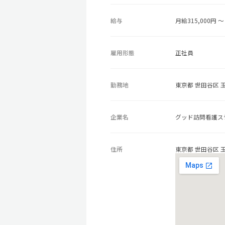
給与
月給315,000円 ～
雇用形態
正社員
勤務地
東京都 世田谷区 玉
企業名
グッド訪問看護ス
住所
東京都 世田谷区 玉