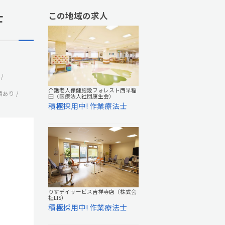
士
この地域の求人
介護老人保健施設フォレスト西早稲
績あり
田（医療法人社団康生会）
積極採用中! 作業療法士
りすデイサービス吉祥寺店（株式会
社LIS）
積極採用中! 作業療法士