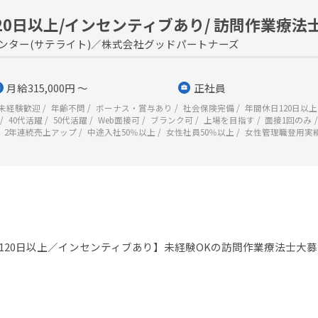
20日以上/インセンティブあり/ 訪問作業療法
ンター(サテライト)／株式会社グッドパートナーズ
月給315,000円 ～
正社員
未経験歓迎
年齢不問
ボーナス・賞与あり
社会保険完備
年間休日120日以上
40代活躍
50代活躍
Web面接可
ブランク可
上場を目指す
面接1回のみ
2年連続売上アップ
中途入社50％以上
女性社員50％以上
女性管理職登用実
120日以上／インセンティブあり】未経験OKの訪問作業療法士大募