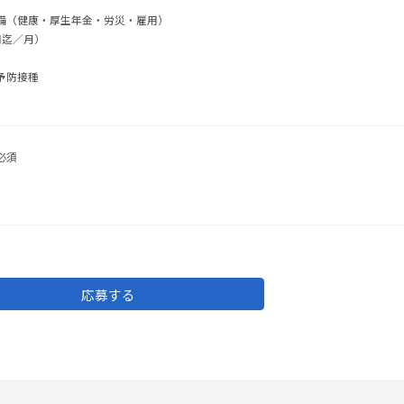
備（健康・厚生年金・労災・雇用）
円迄／月）
予防接種
必須
応募する