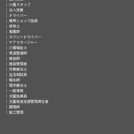
介護スタッフ
法人営業
ドライバー
携帯ショップ店員
保育士
看護師
タクシードライバー
ケアマネージャー
介護福祉士
柔道整復師
美容師
施設管理者
作業療法士
生活相談員
鍼灸師
理学療法士
一般事務
児童指導員
児童発達支援管理責任者
調理師
施工管理