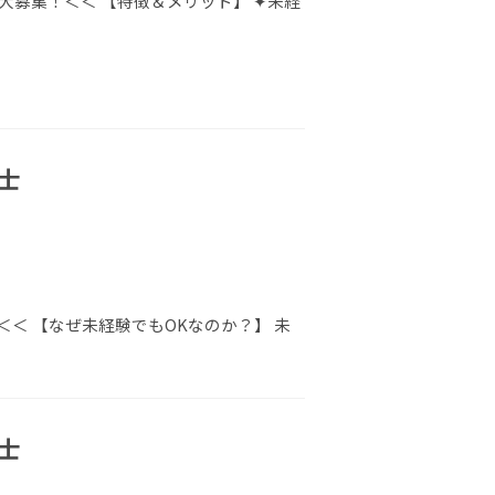
大募集！＜＜ 【特徴＆メリット】 ✦未経
士
＜ 【なぜ未経験でもOKなのか？】 未
士