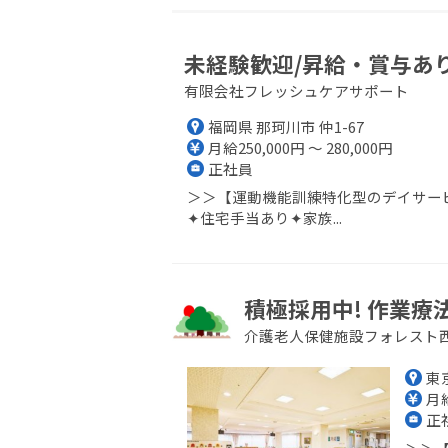
未経験歓迎/昇給・賞与あり
有限会社フレッシュケアサポート
福岡県 那珂川市 仲1-67
月給250,000円 ～ 280,000円
正社員
＞＞【運動機能訓練特化型のデイサー
✦住宅手当あり✦家族...
積極採用中! 作業療
介護老人保健施設フォレスト
東
月給
正