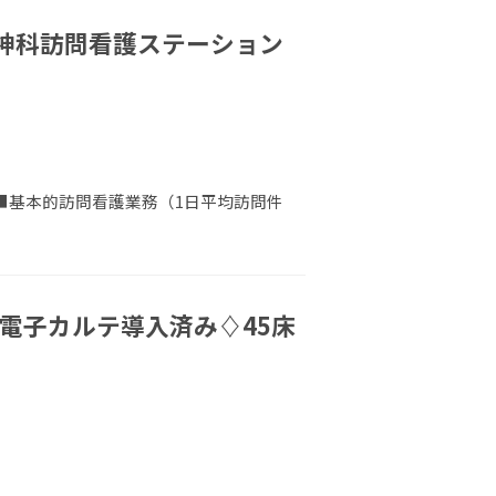
神科訪問看護ステーション
 ■基本的訪問看護業務（1日平均訪問件
♪電子カルテ導入済み♢45床