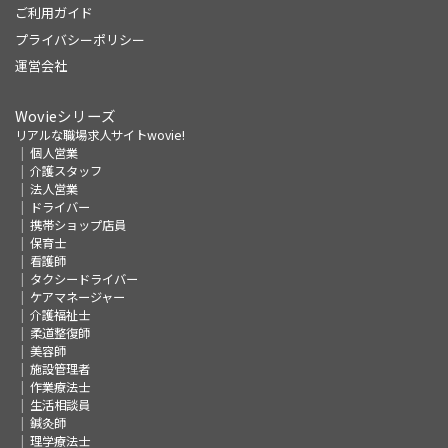
ご利用ガイド
プライバシーポリシー
運営会社
Wovieシリーズ
リアルな職場求人サイトwovie!
個人営業
介護スタッフ
法人営業
ドライバー
携帯ショップ店員
保育士
看護師
タクシードライバー
ケアマネージャー
介護福祉士
柔道整復師
美容師
施設管理者
作業療法士
生活相談員
鍼灸師
理学療法士