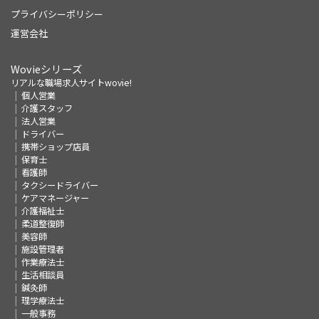
プライバシーポリシー
運営会社
Wovieシリーズ
リアルな職場求人サイトwovie!
個人営業
介護スタッフ
法人営業
ドライバー
携帯ショップ店員
保育士
看護師
タクシードライバー
ケアマネージャー
介護福祉士
柔道整復師
美容師
施設管理者
作業療法士
生活相談員
鍼灸師
理学療法士
一般事務