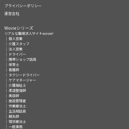
プライバシーポリシー
運営会社
Wovieシリーズ
リアルな職場求人サイトwovie!
個人営業
介護スタッフ
法人営業
ドライバー
携帯ショップ店員
保育士
看護師
タクシードライバー
ケアマネージャー
介護福祉士
柔道整復師
美容師
施設管理者
作業療法士
生活相談員
鍼灸師
理学療法士
一般事務