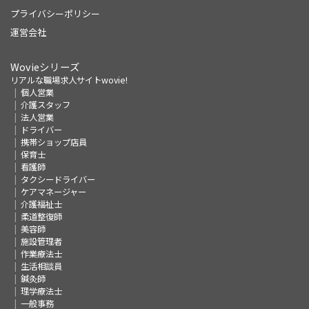
プライバシーポリシー
運営会社
Wovieシリーズ
リアルな職場求人サイトwovie!
個人営業
介護スタッフ
法人営業
ドライバー
携帯ショップ店員
保育士
看護師
タクシードライバー
ケアマネージャー
介護福祉士
柔道整復師
美容師
施設管理者
作業療法士
生活相談員
鍼灸師
理学療法士
一般事務