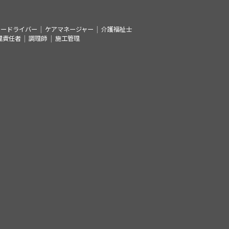
シードライバー
ケアマネージャー
介護福祉士
理責任者
調理師
施工管理