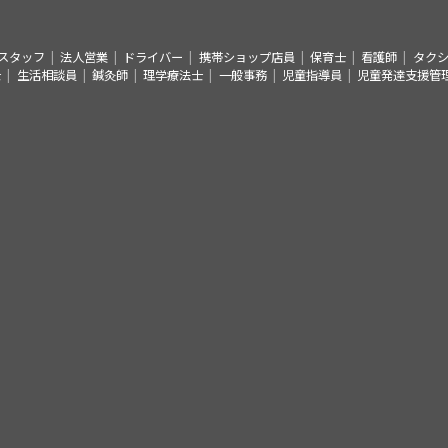
スタッフ
法人営業
ドライバー
携帯ショップ店員
保育士
看護師
タク
士
生活相談員
鍼灸師
理学療法士
一般事務
児童指導員
児童発達支援管