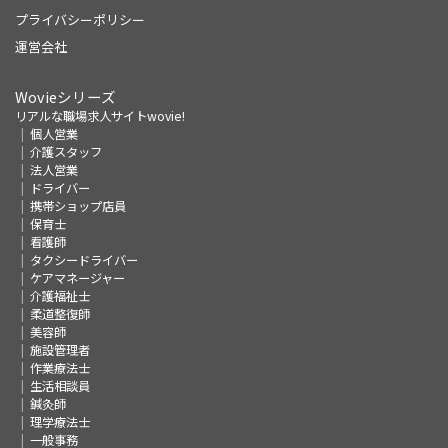
プライバシーポリシー
運営会社
Wovieシリーズ
リアルな職場求人サイトwovie!
個人営業
介護スタッフ
法人営業
ドライバー
携帯ショップ店員
保育士
看護師
タクシードライバー
ケアマネージャー
介護福祉士
柔道整復師
美容師
施設管理者
作業療法士
生活相談員
鍼灸師
理学療法士
一般事務