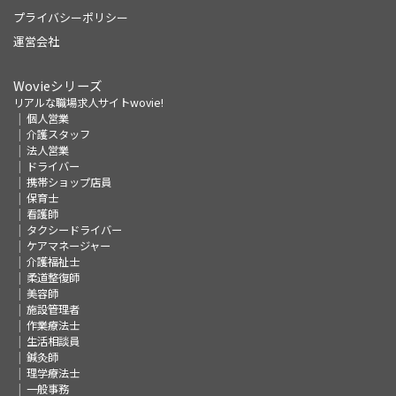
プライバシーポリシー
運営会社
Wovieシリーズ
リアルな職場求人サイトwovie!
個人営業
介護スタッフ
法人営業
ドライバー
携帯ショップ店員
保育士
看護師
タクシードライバー
ケアマネージャー
介護福祉士
柔道整復師
美容師
施設管理者
作業療法士
生活相談員
鍼灸師
理学療法士
一般事務