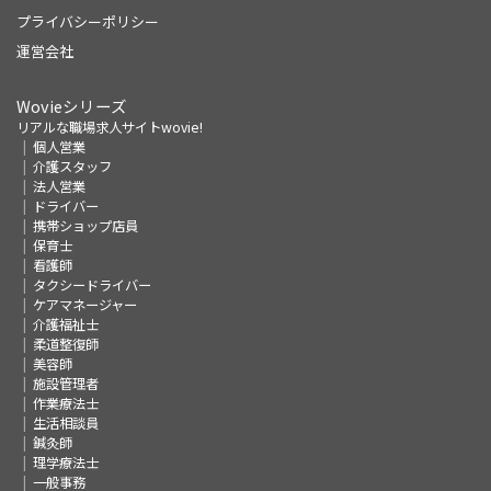
プライバシーポリシー
運営会社
Wovieシリーズ
リアルな職場求人サイトwovie!
個人営業
介護スタッフ
法人営業
ドライバー
携帯ショップ店員
保育士
看護師
タクシードライバー
ケアマネージャー
介護福祉士
柔道整復師
美容師
施設管理者
作業療法士
生活相談員
鍼灸師
理学療法士
一般事務